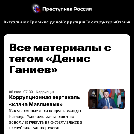
Актуальное
Громкие дела
Коррупция
Госструктуры
Отмыва
Все материалы c
тегом «Денис
Ганиев»
08 июл. 07:30
·
Коррупция
Коррупционная вертикаль
«клана Мавлиевых»
Как уголовные дела вокруг команды
Ратмира Мавлиева заставляют по-
новому взглянуть на систему власти в
Республике Башкортостан