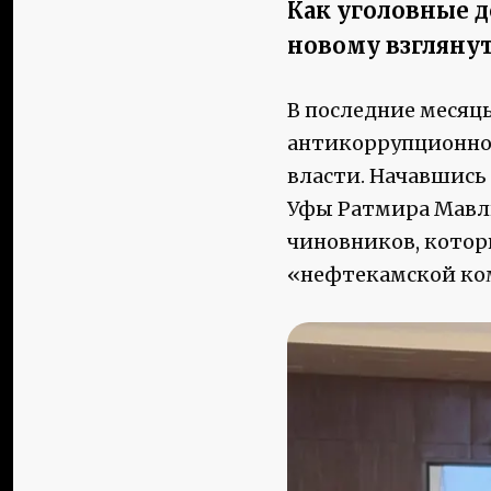
Как уголовные д
новому взглянут
В последние месяц
антикоррупционно
власти. Начавшись
Уфы Ратмира Мавли
чиновников, котор
«нефтекамской ко