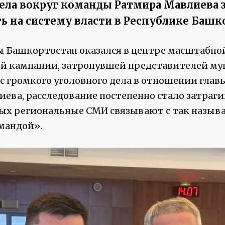
ела вокруг команды Ратмира Мавлиева 
ь на систему власти в Республике Башк
ы Башкортостан оказался в центре масштабно
й кампании, затронувшей представителей м
 с громкого уголовного дела в отношении гла
ева, расследование постепенно стало затраги
ых региональные СМИ связывают с так назыв
мандой».