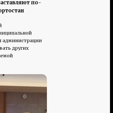
заставляют по-
ортостан
й
униципальной
вы администрации
вать других
аемой