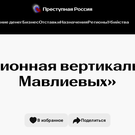
ние денег
Бизнес
Отставки
Назначения
Регионы
Убийства
ионная вертикал
Мавлиевых»
В избранное
Поделиться