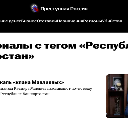
ние денег
Бизнес
Отставки
Назначения
Регионы
Убийства
риалы c тегом «Респуб
стан»
каль «клана Мавлиевых»
команды Ратмира Мавлиева заставляют по-новому
в Республике Башкортостан