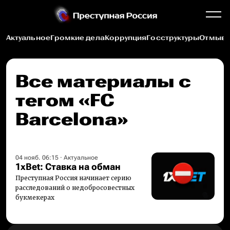
Актуальное
Громкие дела
Коррупция
Госструктуры
Отмыва
Все материалы c
тегом «FC
Barcelona»
04 нояб. 06:15
·
Актуальное
1xBet: Ставка на обман
Преступная Россия начинает серию
расследований о недобросовестных
букмекерах