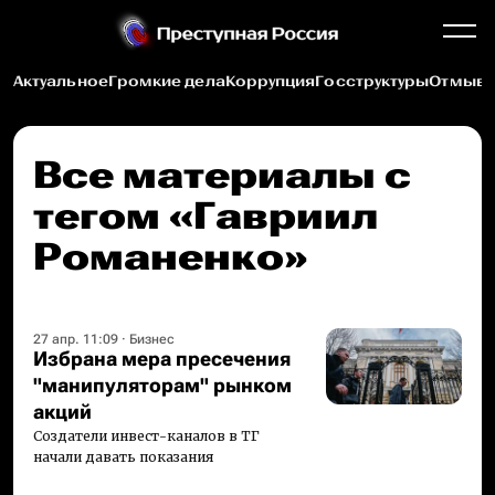
Актуальное
Громкие дела
Коррупция
Госструктуры
Отмыва
Все материалы c
тегом «Гавриил
Романенко»
27 апр. 11:09
·
Бизнес
Избрана мера пресечения
"манипуляторам" рынком
акций
Создатели инвест-каналов в ТГ
начали давать показания