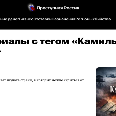
ние денег
Бизнес
Отставки
Назначения
Регионы
Убийства
риалы c тегом «Камил
»
ает изучать страны, в которых можно скрыться от