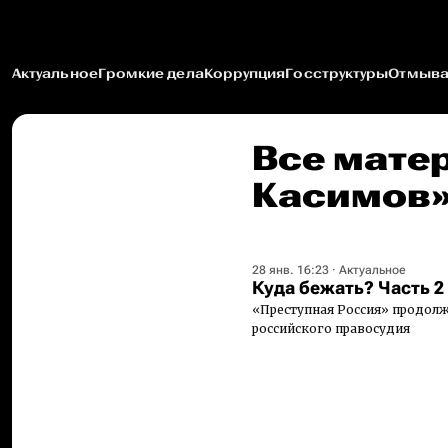
Актуальное
Громкие дела
Коррупция
Госструктуры
Отмыва
Все мате
Касимов
28 янв. 16:23
·
Актуальное
Куда бежать? Часть 2
«Преступная Россия» продолж
российского правосудия