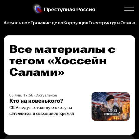
Актуальное
Громкие дела
Коррупция
Госструктуры
Отмыва
Все материалы c
тегом «Хоссейн
Салами»
05 янв. 17:56
·
Актуальное
Кто на новенького?
США ведут тотальную охоту на
сателлитов и союзников Кремля