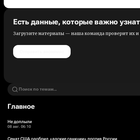
Есть данные, которые важно узна
Загрузите материалы — наша команда проверит их 
Отправить анонимно
Главное
Не доплыли
08 авг. 06:10
Сенат США одобрил «адские санкции» против России