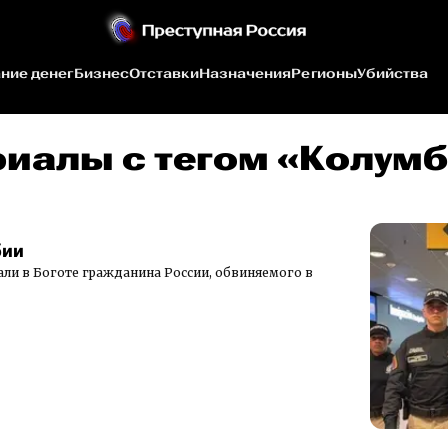
ние денег
Бизнес
Отставки
Назначения
Регионы
Убийства
риалы c тегом «Колум
бии
али в Боготе гражданина России, обвиняемого в