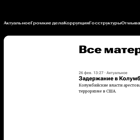
Актуальное
Громкие дела
Коррупция
Госструктуры
Отмыва
Все мате
26 фев. 13:27
·
Актуальное
Задержание в Колум
Колумбийские власти арестов
терроризме в США.