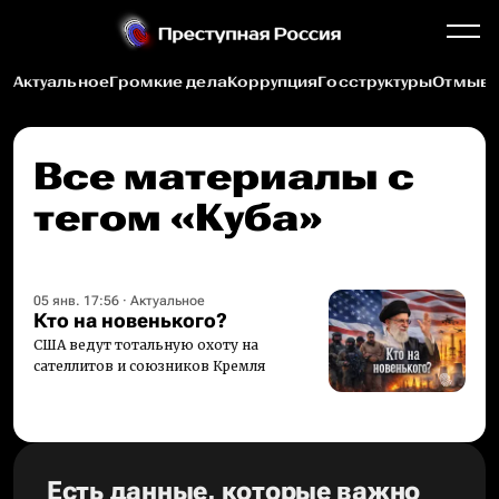
Актуальное
Громкие дела
Коррупция
Госструктуры
Отмыва
Все материалы c
тегом «Куба»
05 янв. 17:56
·
Актуальное
Кто на новенького?
США ведут тотальную охоту на
сателлитов и союзников Кремля
Есть данные, которые важно