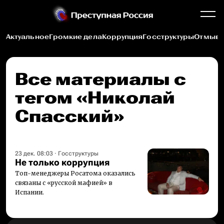
Актуальное
Громкие дела
Коррупция
Госструктуры
Отмыва
Все материалы c
тегом «Николай
Спасский»
23 дек. 08:03
·
Госструктуры
Не только коррупция
Топ-менеджеры Росатома оказались
связаны с «русской мафией» в
Испании.