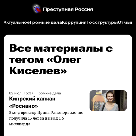
Актуальное
Громкие дела
Коррупция
Госструктуры
Отмыва
Все материалы c
тегом «Олег
Киселев»
02 июл. 15:37
·
Громкие дела
Кипрский капкан
«Роснано»
Экс-директор Ирина Рапопорт заочно
получила 15 лет за вывод 1,6
миллиарда