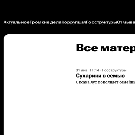
Актуальное
Громкие дела
Коррупция
Госструктуры
Отмыва
Все мате
31 янв. 11:14
·
Госструктуры
Сухарики в семью
Оксана Лут пополняет семейн