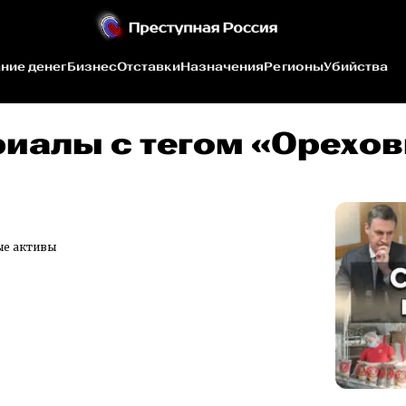
ние денег
Бизнес
Отставки
Назначения
Регионы
Убийства
риалы c тегом «Орехо
ые активы