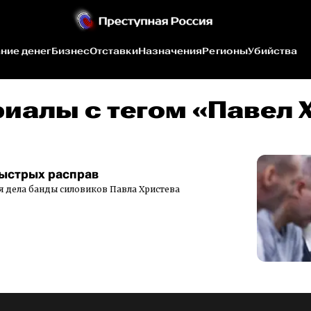
ние денег
Бизнес
Отставки
Назначения
Регионы
Убийства
риалы c тегом «Павел 
ыстрых расправ
я дела банды силовиков Павла Христева