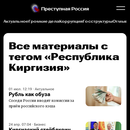
Актуальное
Громкие дела
Коррупция
Госструктуры
Отмыва
Все материалы c
тегом «Республика
Киргизия»
01 июл. 12:19
·
Актуальное
Рубль как обуза
Cоседи России вводят комиссии за
приём российского кэша
24 апр. 07:04
·
Бизнес
Киргизский стейблкоин