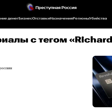
ние денег
Бизнес
Отставки
Назначения
Регионы
Убийства
иалы c тегом «Richar
 россиян