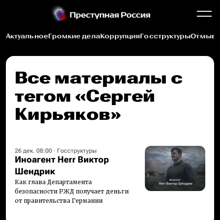
Актуальное
Громкие дела
Коррупция
Госструктуры
Отмыва
Все материалы c
тегом «Сергей
Кирьяков»
26 дек. 08:00
·
Госструктуры
Иноагент Herr Виктор
Шендрик
Как глава Департамента
безопасности РЖД получает деньги
от правительства Германии