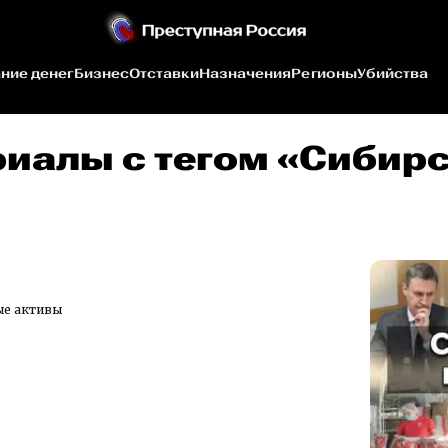
ние денег
Бизнес
Отставки
Назначения
Регионы
Убийства
риалы c тегом «Сибир
ые активы