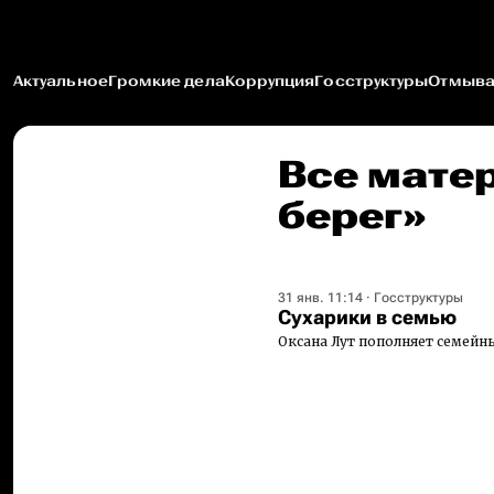
Актуальное
Громкие дела
Коррупция
Госструктуры
Отмыва
Все мате
берег»
31 янв. 11:14
·
Госструктуры
Сухарики в семью
Оксана Лут пополняет семейн