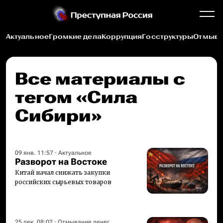
Актуальное
Громкие дела
Коррупция
Госструктуры
Отмыва
Все материалы c
тегом «Сила
Сибири»
09 янв. 11:57
·
Актуальное
Разворот на Востоке
Китай начал снижать закупки
российских сырьевых товаров
25 дек. 08:02
·
Отмывание денег