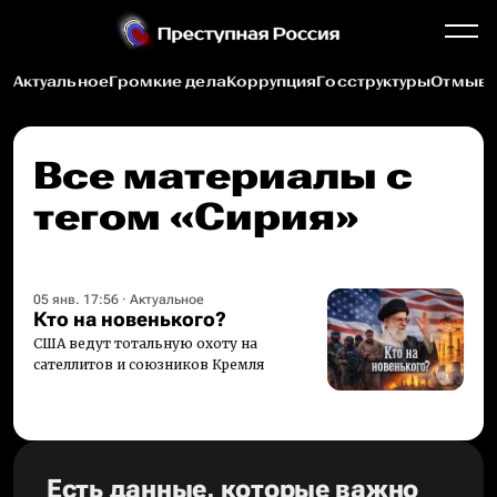
Актуальное
Громкие дела
Коррупция
Госструктуры
Отмыва
Все материалы c
тегом «Сирия»
05 янв. 17:56
·
Актуальное
Кто на новенького?
США ведут тотальную охоту на
сателлитов и союзников Кремля
Есть данные, которые важно