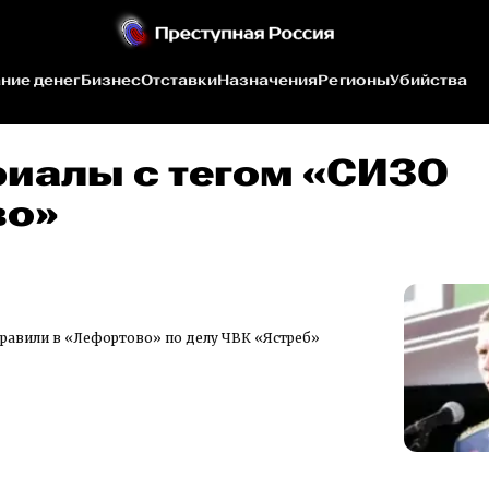
ние денег
Бизнес
Отставки
Назначения
Регионы
Убийства
риалы c тегом «СИЗО
во»
авили в «Лефортово» по делу ЧВК «Ястреб»