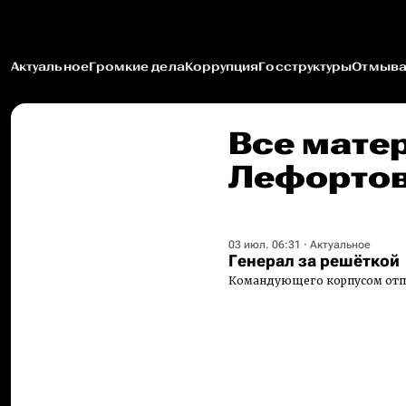
Актуальное
Громкие дела
Коррупция
Госструктуры
Отмыва
Все мате
Лефорто
03 июл. 06:31
·
Актуальное
Генерал за решёткой
Командующего корпусом отпр