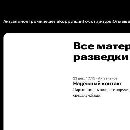
Актуальное
Громкие дела
Коррупция
Госструктуры
Отмыва
Все мате
разведки
23 дек. 17:15
·
Актуальное
Надёжный контакт
Нарышкин выполняет поручен
спецслужбами