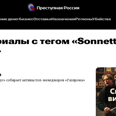
ние денег
Бизнес
Отставки
Назначения
Регионы
Убийства
иалы c тегом «Sonnet
»
и
ус» собирает активы топ-менеджеров «Газпрома»