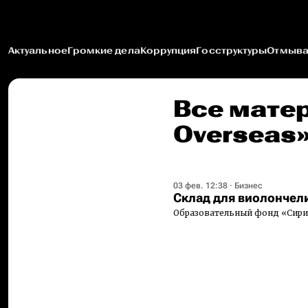
Актуальное
Громкие дела
Коррупция
Госструктуры
Отмыва
Все матер
Overseas
03 фев. 12:38
·
Бизнес
Склад для виолончел
Образовательный фонд «Сири