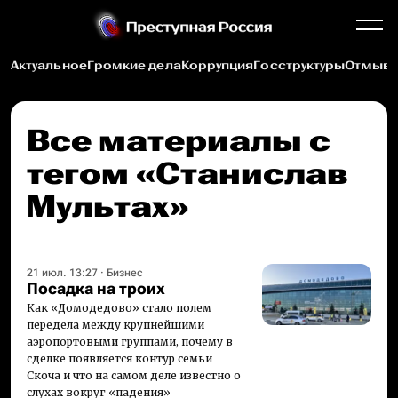
Актуальное
Громкие дела
Коррупция
Госструктуры
Отмыва
Все материалы c
тегом «Станислав
Мультах»
21 июл. 13:27
·
Бизнес
Посадка на троих
Как «Домодедово» стало полем
передела между крупнейшими
аэропортовыми группами, почему в
сделке появляется контур семьи
Скоча и что на самом деле известно о
слухах вокруг «падения»