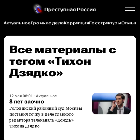
Актуальное
Громкие дела
Коррупция
Госструктуры
Отмыва
Все материалы c
тегом «Тихон
Дзядко»
12 мая 08:01
·
Актуальное
8 лет заочно
Головинский районный суд Москвы
поставил точку в деле главного
редактора телеканала «Дождь»
Тихона Дзядко