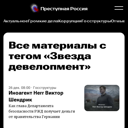
Актуальное
Громкие дела
Коррупция
Госструктуры
Отмыва
Все материалы c
тегом «Звезда
девелопмент»
26 дек. 08:00
·
Госструктуры
Иноагент Herr Виктор
Шендрик
Как глава Департамента
безопасности РЖД получает деньги
от правительства Германии