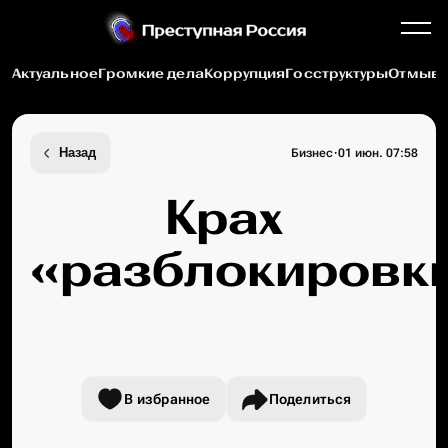
Актуальное
Громкие дела
Коррупция
Госструктуры
Отмыва
·
Назад
Бизнес
01 июн. 07:58
Крах
«разблокировк
В избранное
Поделиться