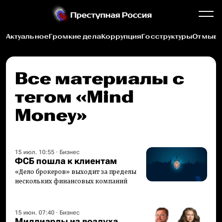
Актуальное
Громкие дела
Коррупция
Госструктуры
Отмыва
Все материалы c
тегом «Mind
Money»
15 июл. 10:55
·
Бизнес
ФСБ пошла к клиентам
«Дело брокеров» выходит за пределы
нескольких финансовых компаний
15 июн. 07:40
·
Бизнес
Миллиарды из воздуха