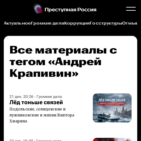
Актуальное
Громкие дела
Коррупция
Госструктуры
Отмыва
Все материалы c
тегом «Андрей
Крапивин»
21 дек. 20:26
·
Громкие дела
Лёд тоньше связей
Подольские, солнцевские и
лужниковские в жизни Виктора
Хмарина