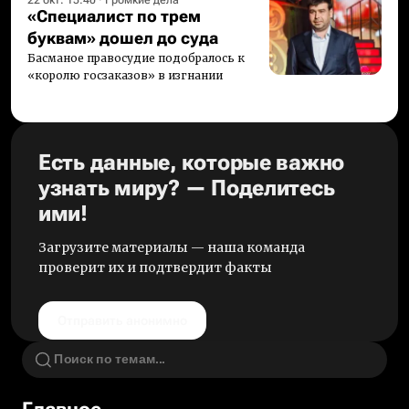
22 окт. 15:40
·
Громкие дела
«Специалист по трем
буквам» дошел до суда
Басманое правосудие подобралось к
«королю госзаказов» в изгнании
Есть данные, которые важно
узнать миру? — Поделитесь
ими!
Загрузите материалы — наша команда
проверит их и подтвердит факты
Отправить анонимно