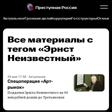
Актуальное
Громкие дела
Коррупция
Госструктуры
Отмыва
Все материалы c
тегом «Эрнст
Неизвестный»
29 мая 17:58
·
Актуальное
Спецоперация «Арт-
рынок»
Подделки Эрнста Неизвестного на 90
млн рублей дошли до Третьяковки