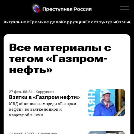
Актуальное
Громкие дела
Коррупция
Госструктуры
Отмыва
Все материалы c
тегом «Газпром-
нефть»
27 фев. 08:34
·
Коррупция
Взятки в «Газпром нефти»
МВД обвинило зампреда «Газпром
нефти» во взятке лодкой и
квартирой в Сочи