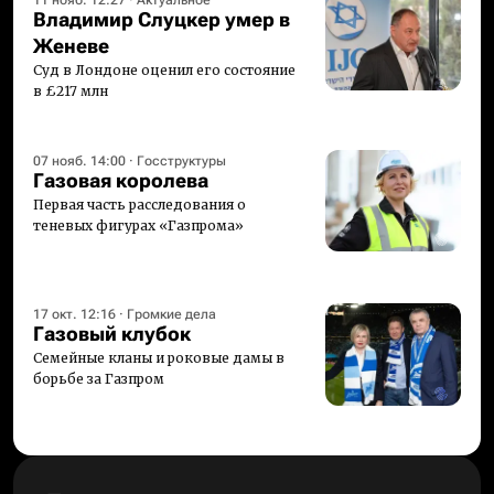
11 нояб. 12:27
·
Актуальное
Владимир Слуцкер умер в
Женеве
Суд в Лондоне оценил его состояние
в £217 млн
07 нояб. 14:00
·
Госструктуры
Газовая королева
Первая часть расследования о
теневых фигурах «Газпрома»
17 окт. 12:16
·
Громкие дела
Газовый клубок
Семейные кланы и роковые дамы в
борьбе за Газпром