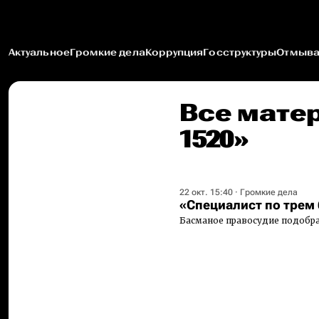
Актуальное
Громкие дела
Коррупция
Госструктуры
Отмыва
Все мате
1520»
22 окт. 15:40
·
Громкие дела
«Специалист по трем
Басманое правосудие подобра