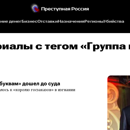
ние денег
Бизнес
Отставки
Назначения
Регионы
Убийства
риалы c тегом «Группа
 буквам» дошел до суда
лось к «королю госзаказов» в изгнании