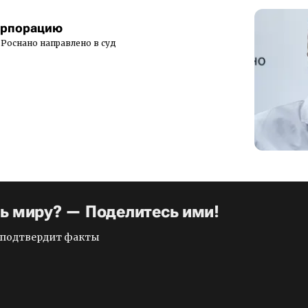
орпорацию
в Роснано направлено в суд
ть миру? — Поделитесь ими!
и подтвердит факты