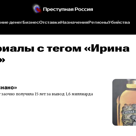
ние денег
Бизнес
Отставки
Назначения
Регионы
Убийства
риалы c тегом «Ирина
»
снано»
заочно получила 15 лет за вывод 1,6 миллиарда