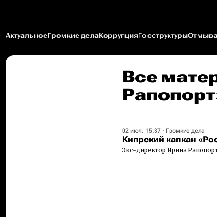
Актуальное
Громкие дела
Коррупция
Госструктуры
Отмыва
Все мате
Рапопорт
02 июл. 15:37
·
Громкие дела
Кипрский капкан «Ро
Экс-директор Ирина Рапопорт 