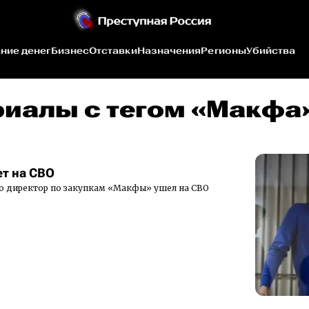
ние денег
Бизнес
Отставки
Назначения
Регионы
Убийства
риалы c тегом «Макфа
т на СВО
о директор по закупкам «Макфы» ушел на СВО