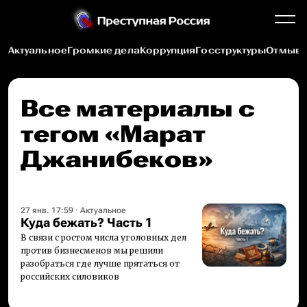
Актуальное
Громкие дела
Коррупция
Госструктуры
Отмыва
Все материалы c
тегом «Марат
Джанибеков»
27 янв. 17:59
·
Актуальное
Куда бежать? Часть 1
В связи с ростом числа уголовных дел
против бизнесменов мы решили
разобраться где лучше прятаться от
российских силовиков