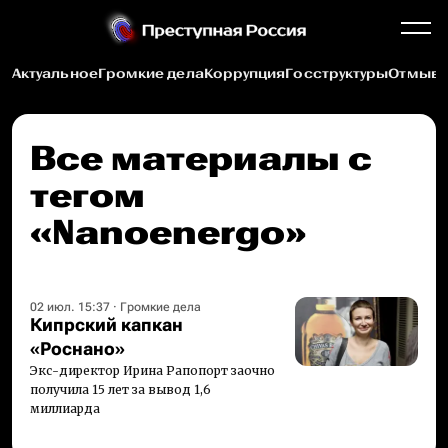
Актуальное
Громкие дела
Коррупция
Госструктуры
Отмыва
Все материалы c
тегом
«Nanoenergo»
02 июл. 15:37
·
Громкие дела
Кипрский капкан
«Роснано»
Экс-директор Ирина Рапопорт заочно
получила 15 лет за вывод 1,6
миллиарда