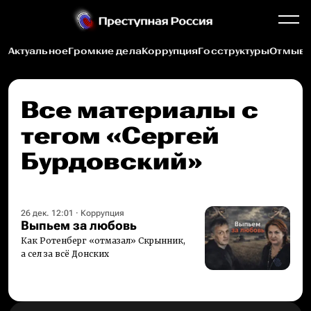
Актуальное
Громкие дела
Коррупция
Госструктуры
Отмыва
Все материалы c
тегом «Сергей
Бурдовский»
26 дек. 12:01
·
Коррупция
Выпьем за любовь
Как Ротенберг «отмазал» Скрынник,
а сел за всё Донских