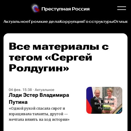
Актуальное
Громкие дела
Коррупция
Госструктуры
Отмыва
Все материалы c
тегом «Сергей
Ролдугин»
04 фев. 15:38
·
Актуальное
Лэди Эстер Владимира
Путина
«Одной рукой спасала сирот и
взращивала таланты, другой —
мечтала влиять на ход истории»