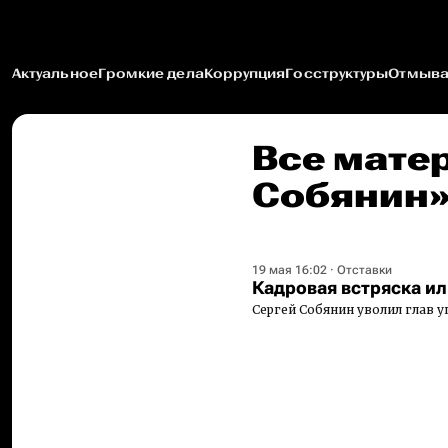
Актуальное
Громкие дела
Коррупция
Госструктуры
Отмыва
Все мате
Собянин
19 мая 16:02
·
Отставки
Кадровая встряска ил
Сергей Собянин уволил глав у