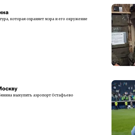
ина
тура, которая охраняет мэра и его окружение
Москву
бянина выкупить аэропорт Остафьево