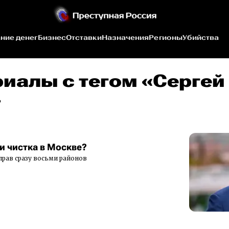
ние денег
Бизнес
Отставки
Назначения
Регионы
Убийства
риалы c тегом «Сергей
»
и чистка в Москве?
прав сразу восьми районов