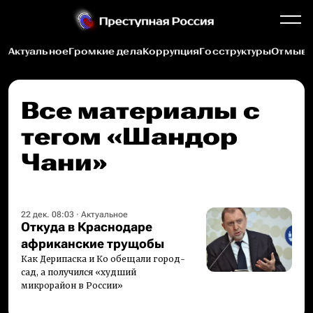
Актуальное
Громкие дела
Коррупция
Госструктуры
Отмыва
Все материалы c
тегом «Шандор
Чани»
22 дек. 08:03
·
Актуальное
Откуда в Краснодаре
африканские трущобы
Как Дерипаска и Ко обещали город-
сад, а получился «худший
микрорайон в России»