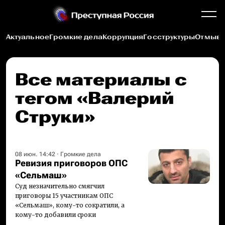
Актуальное
Громкие дела
Коррупция
Госструктуры
Отмыва
Все материалы c
тегом «Валерий
Струки»
08 июн. 14:42
·
Громкие дела
Ревизия приговоров ОПС
«Сельмаш»
Суд незначительно смягчил
приговоры 15 участникам ОПС
«Сельмаш», кому-то сократили, а
кому-то добавили сроки