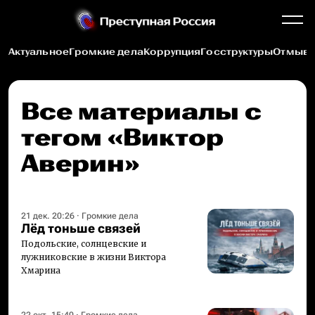
Актуальное
Громкие дела
Коррупция
Госструктуры
Отмыва
Все материалы c
тегом «Виктор
Аверин»
21 дек. 20:26
·
Громкие дела
Лёд тоньше связей
Подольские, солнцевские и
лужниковские в жизни Виктора
Хмарина