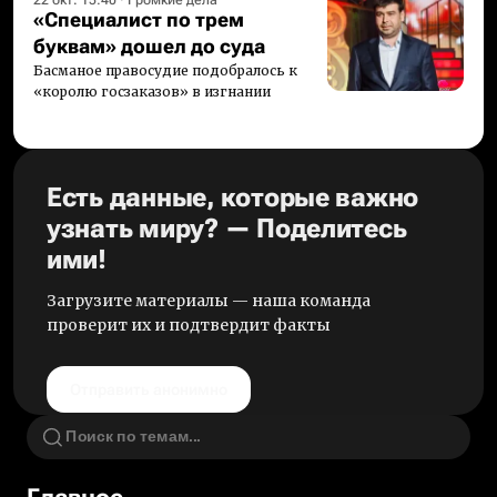
22 окт. 15:40
·
Громкие дела
«Специалист по трем
буквам» дошел до суда
Басманое правосудие подобралось к
«королю госзаказов» в изгнании
Есть данные, которые важно
узнать миру? — Поделитесь
ими!
Загрузите материалы — наша команда
проверит их и подтвердит факты
Отправить анонимно