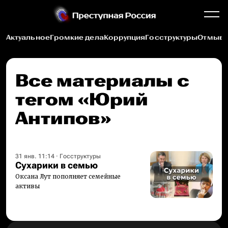
Актуальное
Громкие дела
Коррупция
Госструктуры
Отмыва
Все материалы c
тегом «Юрий
Антипов»
31 янв. 11:14
·
Госструктуры
Сухарики в семью
Оксана Лут пополняет семейные
активы