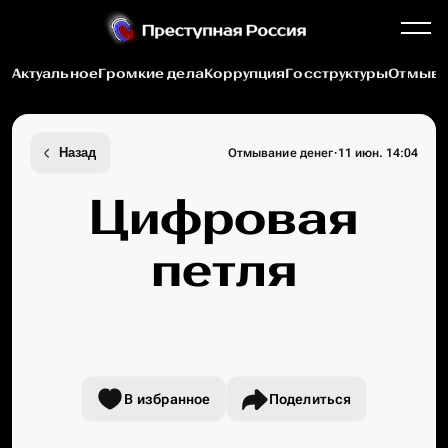
Актуальное
Громкие дела
Коррупция
Госструктуры
Отмыва
·
Назад
Отмывание денег
11 июн. 14:04
Цифровая
петля
В избранное
Поделиться