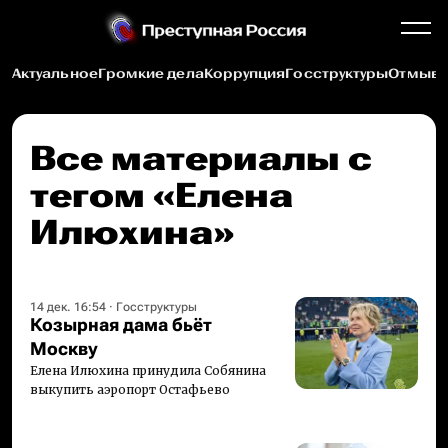
Актуальное
Громкие дела
Коррупция
Госструктуры
Отмыва
Все материалы c
тегом «Елена
Илюхина»
14 дек. 16:54
·
Госструктуры
Козырная дама бьёт
Москву
Елена Илюхина принудила Собянина
выкупить аэропорт Остафьево