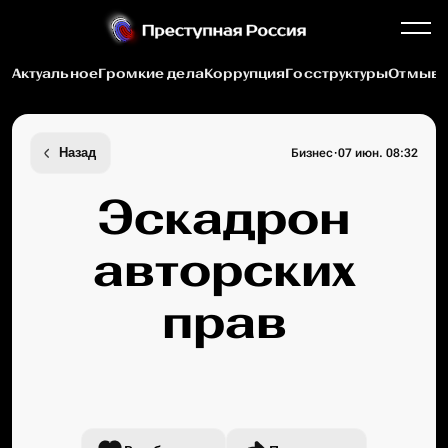
Актуальное
Громкие дела
Коррупция
Госструктуры
Отмыва
·
Назад
Бизнес
07 июн. 08:32
Эскадрон
авторских
прав