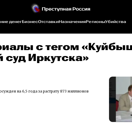
ние денег
Бизнес
Отставки
Назначения
Регионы
Убийства
риалы c тегом «Куйбы
 суд Иркутска»
осужден на 6,5 года за растрату 873 миллионов