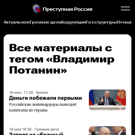
Актуальное
Громкие дела
Коррупция
Госструктуры
Отмыва
Все материалы c
тегом «Владимир
Потанин»
16 июл. 11:20
·
Бизнес
Деньги побежали первыми
Российские миллиардеры выводят
капиталы из страны
18 мая 18:56
·
Громкие дела
Запрет на «брачный