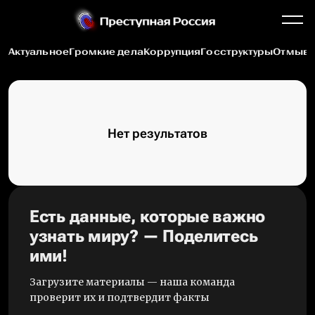
Актуальное
Громкие дела
Коррупция
Госструктуры
Отмыва
Нет результатов
Есть данные, которые важно
узнать миру? — Поделитесь
ими!
Загрузите материалы — наша команда
проверит их и подтвердит факты