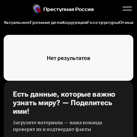
Актуальное
Громкие дела
Коррупция
Госструктуры
Отмыва
Нет результатов
Есть данные, которые важно
узнать миру? — Поделитесь
ими!
Загрузите материалы — наша команда
проверит их и подтвердит факты